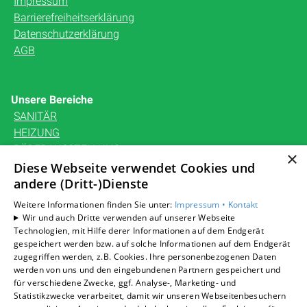
Impressum
Barrierefreiheitserklärung
Datenschutzerklärung
AGB
Unsere Bereiche
SANITÄR
HEIZUNG
BÄDERAUSSTELLUNG
×
KARRIERE
Diese Webseite verwendet Cookies und
UNTERNEHMEN
andere (Dritt-)Dienste
KONTAKT
Weitere Informationen finden Sie unter:
Impressum •
Kontakt
Wir und auch Dritte verwenden auf unserer Webseite
Technologien, mit Hilfe derer Informationen auf dem Endgerät
gespeichert werden bzw. auf solche Informationen auf dem Endgerät
zugegriffen werden, z.B. Cookies. Ihre personenbezogenen Daten
Um externe HTML-Inhalte anzuzeigen, benötigen wir
werden von uns und den eingebundenen Partnern gespeichert und
Ihre Einwilligung.
für verschiedene Zwecke, ggf. Analyse-, Marketing- und
Statistikzwecke verarbeitet, damit wir unseren Webseitenbesuchern
Weitere Informationen finden Sie in unserer