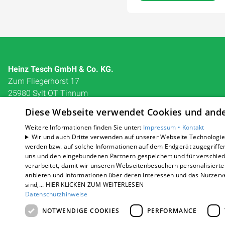
Heinz Tesch GmbH & Co. KG.
Zum Fliegerhorst 17
25980 Sylt OT Tinnum
E-Mail:
info@tesch-sylt.de
Diese Webseite verwendet Cookies und ander
Tel.:
04651 32151
Weitere Informationen finden Sie unter:
Impressum •
Kontakt
Wir und auch Dritte verwenden auf unserer Webseite Technologien
Impressum
werden bzw. auf solche Informationen auf dem Endgerät zugegriffe
Barrierefreiheitserklärung
uns und den eingebundenen Partnern gespeichert und für verschiede
Datenschutzerklärung
verarbeitet, damit wir unseren Webseitenbesuchern personalisierte 
AGB
anbieten und Informationen über deren Interessen und das Nutzerve
sind,... HIER KLICKEN ZUM WEITERLESEN
Datenschutzhinweise
NOTWENDIGE COOKIES
PERFORMANCE