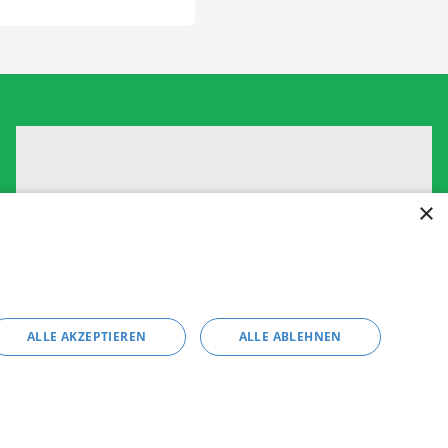
Um externe HTML-Inhalte anzuzeigen, benötigen wir
×
Ihre Einwilligung.
Weitere Informationen finden Sie in unserer
Datenschutzerklärung.
Cookie-Einstellungen öffnen
ALLE AKZEPTIEREN
ALLE ABLEHNEN