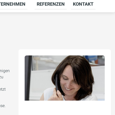
TERNEHMEN
REFERENZEN
KONTAKT
menü für KARRIERE umschalten
Untermenü für UNTERNEHMEN umschal
enigen
zu
etzt
use.