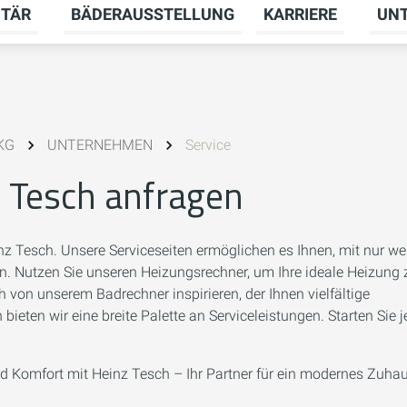
ITÄR
BÄDERAUSSTELLUNG
KARRIERE
UN
menü für HEIZUNG umschalten
Untermenü für SANITÄR umschalten
Unter
 KG
UNTERNEHMEN
Service
z Tesch anfragen
 Tesch. Unsere Serviceseiten ermöglichen es Ihnen, mit nur w
en. Nutzen Sie unseren Heizungsrechner, um Ihre ideale Heizung 
ch von unserem Badrechner inspirieren, der Ihnen vielfältige
ieten wir eine breite Palette an Serviceleistungen. Starten Sie j
und Komfort mit Heinz Tesch – Ihr Partner für ein modernes Zuha