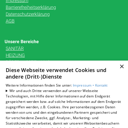
Impressum
Barrierefreiheitserklärung
Datenschutzerklärung
AGB
Unsere Bereiche
SANITÄR
HEIZUNG
BÄDERAUSSTELLUNG
×
KARRIERE
Diese Webseite verwendet Cookies und
UNTERNEHMEN
andere (Dritt-)Dienste
KONTAKT
Weitere Informationen finden Sie unter:
Impressum •
Kontakt
Wir und auch Dritte verwenden auf unserer Webseite
Technologien, mit Hilfe derer Informationen auf dem Endgerät
gespeichert werden bzw. auf solche Informationen auf dem Endgerät
zugegriffen werden, z.B. Cookies. Ihre personenbezogenen Daten
Um externe HTML-Inhalte anzuzeigen, benötigen wir
werden von uns und den eingebundenen Partnern gespeichert und
Ihre Einwilligung.
für verschiedene Zwecke, ggf. Analyse-, Marketing- und
Statistikzwecke verarbeitet, damit wir unseren Webseitenbesuchern
Weitere Informationen finden Sie in unserer