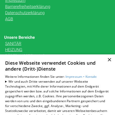
Impressum
Barrierefreiheitserklärung
Datenschutzerklärung
AGB
Unsere Bereiche
SANITÄR
HEIZUNG
BÄDERAUSSTELLUNG
×
KARRIERE
Diese Webseite verwendet Cookies und
UNTERNEHMEN
andere (Dritt-)Dienste
KONTAKT
Weitere Informationen finden Sie unter:
Impressum •
Kontakt
Wir und auch Dritte verwenden auf unserer Webseite
Technologien, mit Hilfe derer Informationen auf dem Endgerät
gespeichert werden bzw. auf solche Informationen auf dem Endgerät
zugegriffen werden, z.B. Cookies. Ihre personenbezogenen Daten
Um externe HTML-Inhalte anzuzeigen, benötigen wir
werden von uns und den eingebundenen Partnern gespeichert und
Ihre Einwilligung.
für verschiedene Zwecke, ggf. Analyse-, Marketing- und
Statistikzwecke verarbeitet, damit wir unseren Webseitenbesuchern
Weitere Informationen finden Sie in unserer