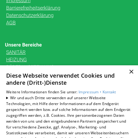
Impressum
Barrierefreiheitserklärung
Datenschutzerklärung
AGB
Unsere Bereiche
SANITÄR
HEIZUNG
BÄDERAUSSTELLUNG
×
KARRIERE
Diese Webseite verwendet Cookies und
UNTERNEHMEN
andere (Dritt-)Dienste
KONTAKT
Weitere Informationen finden Sie unter:
Impressum •
Kontakt
Wir und auch Dritte verwenden auf unserer Webseite
Technologien, mit Hilfe derer Informationen auf dem Endgerät
gespeichert werden bzw. auf solche Informationen auf dem Endgerät
zugegriffen werden, z.B. Cookies. Ihre personenbezogenen Daten
Um externe HTML-Inhalte anzuzeigen, benötigen wir
werden von uns und den eingebundenen Partnern gespeichert und
Ihre Einwilligung.
für verschiedene Zwecke, ggf. Analyse-, Marketing- und
Statistikzwecke verarbeitet, damit wir unseren Webseitenbesuchern
Weitere Informationen finden Sie in unserer