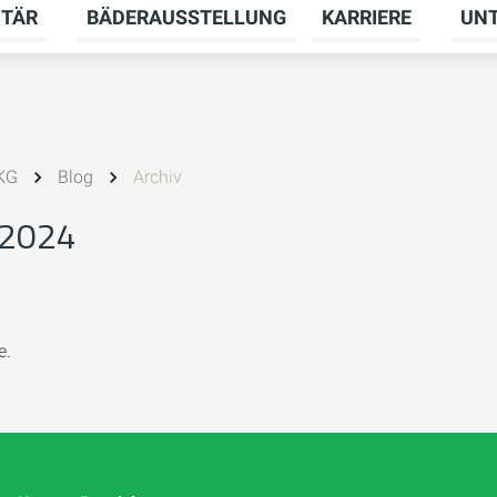
ITÄR
BÄDERAUSSTELLUNG
KARRIERE
UN
menü für HEIZUNG umschalten
Untermenü für SANITÄR umschalten
Unter
 KG
Blog
Archiv
 2024
e.