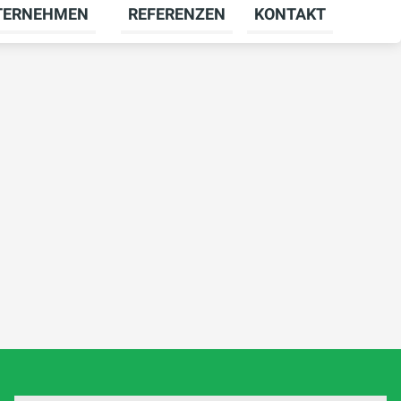
TERNEHMEN
REFERENZEN
KONTAKT
menü für KARRIERE umschalten
Untermenü für UNTERNEHMEN umschal