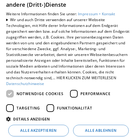
UNTERNEHMEN
andere (Dritt-)Dienste
KONTAKT
Weitere Informationen finden Sie unter:
Impressum •
Kontakt
Wir und auch Dritte verwenden auf unserer Webseite
Technologien, mit Hilfe derer Informationen auf dem Endgerät
gespeichert werden bzw. auf solche Informationen auf dem Endgerät
zugegriffen werden, z.B. Cookies. Ihre personenbezogenen Daten
Um externe HTML-Inhalte anzuzeigen, benötigen wir
werden von uns und den eingebundenen Partnern gespeichert und
Ihre Einwilligung.
für verschiedene Zwecke, ggf. Analyse-, Marketing- und
Statistikzwecke verarbeitet, damit wir unseren Webseitenbesuchern
Weitere Informationen finden Sie in unserer
personalisierte Anzeigen oder Inhalte bereitstellen, Funktionen für
Datenschutzerklärung.
soziale Medien anbieten und Informationen über deren Interessen
und das Nutzerverhalten erhalten können. Cookies, die nicht
technisch-notwendig sind,... HIER KLICKEN ZUM WEITERLESEN
Cookie-Einstellungen öffnen
Datenschutzhinweise
NOTWENDIGE COOKIES
PERFORMANCE
TARGETING
FUNKTIONALITÄT
DETAILS ANZEIGEN
ALLE AKZEPTIEREN
ALLE ABLEHNEN