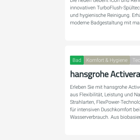
Die neuen Geberit iCon und Ren
innovativen TurboFlush-Spültech
und hygienische Reinigung. Erhäl
moderne Badgestaltung mit ma
Bad
Komfort & Hygiene
Tec
hansgrohe Activer
Erleben Sie mit hansgrohe Activ
aus Flexibilität, Leistung und N
Strahlarten, FlexPower-Techno
für intensiven Duschkomfort b
Wasserverbrauch. Aus biobasi