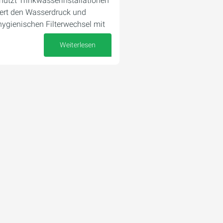
hützt Trinkwasserinstallationen
iert den Wasserdruck und
hygienischen Filterwechsel mit
Weiterlesen
10. Oktober 2025