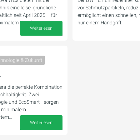
ova WCs bieten mit der
Der BWT E1 Einhebelfilter sc
nik eine leise, gründliche
vor Schmutzpartikeln, reduz
tlich seit April 2025 – für
ermöglicht einen schnellen, 
ximalem Komfort.
nur einem Handgriff.
Weiterlesen
16. Oktober 2025
hnologie & Zukunft
a
era die perfekte Kombination
achhaltigkeit. Zwei
logie und EcoSmart+ sorgen
ei minimalem
ertem…
Weiterlesen
07. Oktober 2025