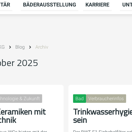
ITÄR
BÄDERAUSSTELLUNG
KARRIERE
UN
menü für HEIZUNG umschalten
Untermenü für SANITÄR umschalten
Unter
 KG
Blog
Archiv
ober 2025
hnologie & Zukunft
Bad
Verbraucherinfos
eramiken mit
Trinkwasserhygie
chnik
sein