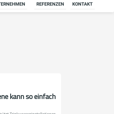
TERNEHMEN
REFERENZEN
KONTAKT
menü für KARRIERE umschalten
Untermenü für UNTERNEHMEN umschal
ne kann so einfach