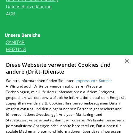
Datenschutzerklärung
AGB
Unsere Bereiche
SANITÄR
HEIZUNG
BÄDERAUSSTELLUNG
×
KARRIERE
Diese Webseite verwendet Cookies und
UNTERNEHMEN
andere (Dritt-)Dienste
KONTAKT
Weitere Informationen finden Sie unter:
Impressum •
Kontakt
Wir und auch Dritte verwenden auf unserer Webseite
Technologien, mit Hilfe derer Informationen auf dem Endgerät
gespeichert werden bzw. auf solche Informationen auf dem Endgerät
zugegriffen werden, z.B. Cookies. Ihre personenbezogenen Daten
Um externe HTML-Inhalte anzuzeigen, benötigen wir
werden von uns und den eingebundenen Partnern gespeichert und
Ihre Einwilligung.
für verschiedene Zwecke, ggf. Analyse-, Marketing- und
Statistikzwecke verarbeitet, damit wir unseren Webseitenbesuchern
Weitere Informationen finden Sie in unserer
personalisierte Anzeigen oder Inhalte bereitstellen, Funktionen für
Datenschutzerklärung.
soziale Medien anbieten und Informationen über deren Interessen