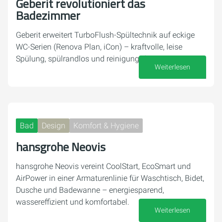
Geberit revolutioniert das
Badezimmer
Geberit erweitert TurboFlush-Spültechnik auf eckige
WC-Serien (Renova Plan, iCon) – kraftvolle, leise
Spülung, spülrandlos und reinigungsfreundlich
Weiterlesen
07. Juli 2026
Bad
Design
Komfort & Hygiene
hansgrohe Neovis
hansgrohe Neovis vereint CoolStart, EcoSmart und
AirPower in einer Armaturenlinie für Waschtisch, Bidet,
Dusche und Badewanne – energiesparend,
wassereffizient und komfortabel.
Weiterlesen
26. Juni 2026