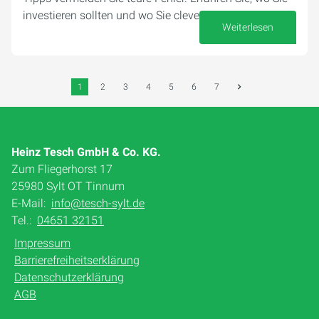
investieren sollten und wo Sie clever sparen können.
Weiterlesen
18. Mai 2026
1
2
3
4
5
6
7
Heinz Tesch GmbH & Co. KG.
Zum Fliegerhorst 17
25980 Sylt OT Tinnum
E-Mail:
info@tesch-sylt.de
Tel.:
04651 32151
Impressum
Barrierefreiheitserklärung
Datenschutzerklärung
AGB