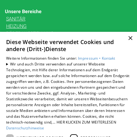
Unsere Bereiche
SANITÄR
HEIZUNG
BÄDERAUSSTELLUNG
×
KARRIERE
Diese Webseite verwendet Cookies und
UNTERNEHMEN
andere (Dritt-)Dienste
KONTAKT
Weitere Informationen finden Sie unter:
Impressum •
Kontakt
Wir und auch Dritte verwenden auf unserer Webseite
Technologien, mit Hilfe derer Informationen auf dem Endgerät
gespeichert werden bzw. auf solche Informationen auf dem Endgerät
zugegriffen werden, z.B. Cookies. Ihre personenbezogenen Daten
Um externe HTML-Inhalte anzuzeigen, benötigen wir
werden von uns und den eingebundenen Partnern gespeichert und
Ihre Einwilligung.
für verschiedene Zwecke, ggf. Analyse-, Marketing- und
Statistikzwecke verarbeitet, damit wir unseren Webseitenbesuchern
Weitere Informationen finden Sie in unserer
personalisierte Anzeigen oder Inhalte bereitstellen, Funktionen für
Datenschutzerklärung.
soziale Medien anbieten und Informationen über deren Interessen
und das Nutzerverhalten erhalten können. Cookies, die nicht
technisch-notwendig sind,... HIER KLICKEN ZUM WEITERLESEN
Cookie-Einstellungen öffnen
Datenschutzhinweise