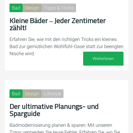
Bad
Design
Tipps & Tricks
Kleine Bäder ‒ Jeder Zentimeter
zählt!
Erfahren Sie, wie mit den richtigen Tricks ein kleines
Bad zur gemütlichen Wohlfühl-Oase statt zur beengten
Nische wird.
Weiterlesen
26. Mai 2026
Bad
Design
Lifestyle
Der ultimative Planungs- und
Sparguide
Badmodernisierung planen & sparen: Mit unseren
Tipps vermeiden Sie teure Fehler. Erfahren Sie, wo Sie