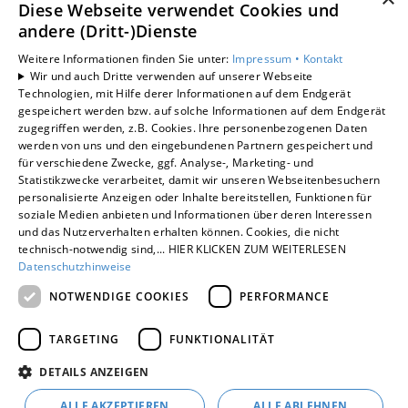
KARRIERE
Diese Webseite verwendet Cookies und
andere (Dritt-)Dienste
UNTERNEHMEN
KONTAKT
Weitere Informationen finden Sie unter:
Impressum •
Kontakt
Wir und auch Dritte verwenden auf unserer Webseite
Technologien, mit Hilfe derer Informationen auf dem Endgerät
gespeichert werden bzw. auf solche Informationen auf dem Endgerät
zugegriffen werden, z.B. Cookies. Ihre personenbezogenen Daten
Um externe HTML-Inhalte anzuzeigen, benötigen wir
werden von uns und den eingebundenen Partnern gespeichert und
Ihre Einwilligung.
für verschiedene Zwecke, ggf. Analyse-, Marketing- und
Statistikzwecke verarbeitet, damit wir unseren Webseitenbesuchern
Weitere Informationen finden Sie in unserer
personalisierte Anzeigen oder Inhalte bereitstellen, Funktionen für
Datenschutzerklärung.
soziale Medien anbieten und Informationen über deren Interessen
und das Nutzerverhalten erhalten können. Cookies, die nicht
technisch-notwendig sind,... HIER KLICKEN ZUM WEITERLESEN
Cookie-Einstellungen öffnen
Datenschutzhinweise
NOTWENDIGE COOKIES
PERFORMANCE
TARGETING
FUNKTIONALITÄT
DETAILS ANZEIGEN
ALLE AKZEPTIEREN
ALLE ABLEHNEN