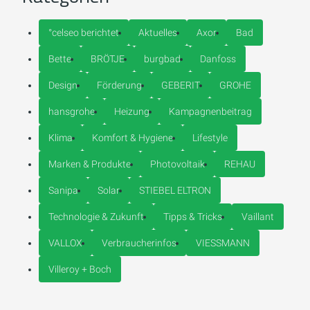
°celseo berichtet
Aktuelles
Axor
Bad
Bette
BRÖTJE
burgbad
Danfoss
Design
Förderung
GEBERIT
GROHE
hansgrohe
Heizung
Kampagnenbeitrag
Klima
Komfort & Hygiene
Lifestyle
Marken & Produkte
Photovoltaik
REHAU
Sanipa
Solar
STIEBEL ELTRON
Technologie & Zukunft
Tipps & Tricks
Vaillant
VALLOX
Verbraucherinfos
VIESSMANN
Villeroy + Boch