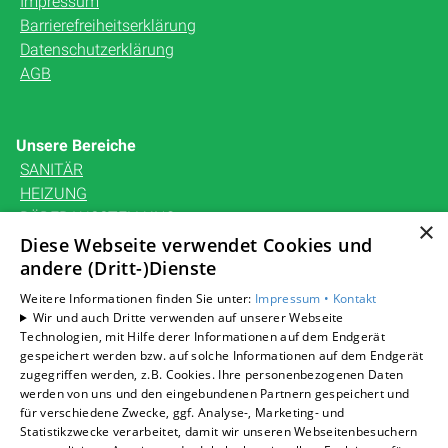
Impressum
Barrierefreiheitserklärung
Datenschutzerklärung
AGB
Unsere Bereiche
SANITÄR
HEIZUNG
BÄDERAUSSTELLUNG
×
KARRIERE
Diese Webseite verwendet Cookies und
UNTERNEHMEN
andere (Dritt-)Dienste
KONTAKT
Weitere Informationen finden Sie unter:
Impressum •
Kontakt
Wir und auch Dritte verwenden auf unserer Webseite
Technologien, mit Hilfe derer Informationen auf dem Endgerät
gespeichert werden bzw. auf solche Informationen auf dem Endgerät
zugegriffen werden, z.B. Cookies. Ihre personenbezogenen Daten
Um externe HTML-Inhalte anzuzeigen, benötigen wir
werden von uns und den eingebundenen Partnern gespeichert und
Ihre Einwilligung.
für verschiedene Zwecke, ggf. Analyse-, Marketing- und
Statistikzwecke verarbeitet, damit wir unseren Webseitenbesuchern
Weitere Informationen finden Sie in unserer