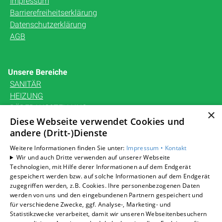
Impressum
Barrierefreiheitserklärung
Datenschutzerklärung
AGB
Unsere Bereiche
SANITÄR
HEIZUNG
BÄDERAUSSTELLUNG
×
KARRIERE
Diese Webseite verwendet Cookies und
UNTERNEHMEN
andere (Dritt-)Dienste
KONTAKT
Weitere Informationen finden Sie unter:
Impressum •
Kontakt
Wir und auch Dritte verwenden auf unserer Webseite
Technologien, mit Hilfe derer Informationen auf dem Endgerät
gespeichert werden bzw. auf solche Informationen auf dem Endgerät
zugegriffen werden, z.B. Cookies. Ihre personenbezogenen Daten
Um externe HTML-Inhalte anzuzeigen, benötigen wir
werden von uns und den eingebundenen Partnern gespeichert und
Ihre Einwilligung.
für verschiedene Zwecke, ggf. Analyse-, Marketing- und
Statistikzwecke verarbeitet, damit wir unseren Webseitenbesuchern
Weitere Informationen finden Sie in unserer