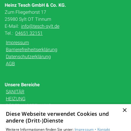
Heinz Tesch GmbH & Co. KG.
Zum Fliegerhorst 17
25980 Sylt OT Tinnum
E-Mail:
info@tesch-sylt.de
Tel.:
04651 32151
Impressum
Barrierefreiheitserklärung
Datenschutzerklärung
AGB
Unsere Bereiche
SANITÄR
HEIZUNG
BÄDERAUSSTELLUNG
×
KARRIERE
Diese Webseite verwendet Cookies und
UNTERNEHMEN
andere (Dritt-)Dienste
KONTAKT
Weitere Informationen finden Sie unter:
Impressum •
Kontakt