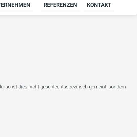
TERNEHMEN
REFERENZEN
KONTAKT
menü für KARRIERE umschalten
Untermenü für UNTERNEHMEN umschal
, so ist dies nicht geschlechtsspezifisch gemeint, sondern