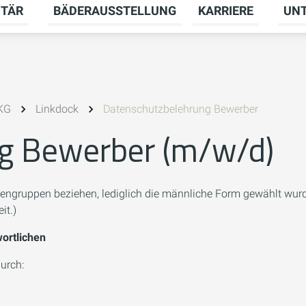
ITÄR
BÄDERAUSSTELLUNG
KARRIERE
UN
menü für HEIZUNG umschalten
Untermenü für SANITÄR umschalten
Unter
 KG
Linkdock
Datenschutzbelehrung Bewerber
g Bewerber (m/w/d)
engruppen beziehen, lediglich die männliche Form gewählt wurde
it.)
ortlichen
urch: