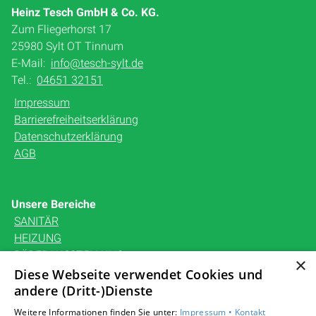
Heinz Tesch GmbH & Co. KG.
Zum Fliegerhorst 17
25980 Sylt OT Tinnum
E-Mail:
info@tesch-sylt.de
Tel.:
04651 32151
Impressum
Barrierefreiheitserklärung
Datenschutzerklärung
AGB
Unsere Bereiche
SANITÄR
HEIZUNG
BÄDERAUSSTELLUNG
×
KARRIERE
Diese Webseite verwendet Cookies und
UNTERNEHMEN
andere (Dritt-)Dienste
KONTAKT
Weitere Informationen finden Sie unter:
Impressum •
Kontakt