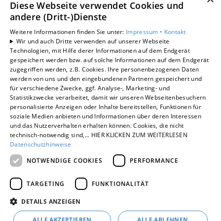
KARRIERE
Diese Webseite verwendet Cookies und
andere (Dritt-)Dienste
UNTERNEHMEN
KONTAKT
Weitere Informationen finden Sie unter:
Impressum •
Kontakt
Wir und auch Dritte verwenden auf unserer Webseite
Technologien, mit Hilfe derer Informationen auf dem Endgerät
gespeichert werden bzw. auf solche Informationen auf dem Endgerät
zugegriffen werden, z.B. Cookies. Ihre personenbezogenen Daten
Um externe HTML-Inhalte anzuzeigen, benötigen wir
werden von uns und den eingebundenen Partnern gespeichert und
Ihre Einwilligung.
für verschiedene Zwecke, ggf. Analyse-, Marketing- und
Statistikzwecke verarbeitet, damit wir unseren Webseitenbesuchern
Weitere Informationen finden Sie in unserer
personalisierte Anzeigen oder Inhalte bereitstellen, Funktionen für
Datenschutzerklärung.
soziale Medien anbieten und Informationen über deren Interessen
und das Nutzerverhalten erhalten können. Cookies, die nicht
technisch-notwendig sind,... HIER KLICKEN ZUM WEITERLESEN
Cookie-Einstellungen öffnen
Datenschutzhinweise
NOTWENDIGE COOKIES
PERFORMANCE
TARGETING
FUNKTIONALITÄT
DETAILS ANZEIGEN
ALLE AKZEPTIEREN
ALLE ABLEHNEN