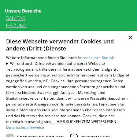
Unsere Bereiche
SANITÄR
HEIZUNG
BÄDERAUSSTELLUNG
×
KARRIERE
Diese Webseite verwendet Cookies und
UNTERNEHMEN
andere (Dritt-)Dienste
KONTAKT
Weitere Informationen finden Sie unter:
Impressum •
Kontakt
Wir und auch Dritte verwenden auf unserer Webseite
Technologien, mit Hilfe derer Informationen auf dem Endgerät
gespeichert werden bzw. auf solche Informationen auf dem Endgerät
zugegriffen werden, z.B. Cookies. Ihre personenbezogenen Daten
Um externe HTML-Inhalte anzuzeigen, benötigen wir
werden von uns und den eingebundenen Partnern gespeichert und
Ihre Einwilligung.
für verschiedene Zwecke, ggf. Analyse-, Marketing- und
Statistikzwecke verarbeitet, damit wir unseren Webseitenbesuchern
Weitere Informationen finden Sie in unserer
personalisierte Anzeigen oder Inhalte bereitstellen, Funktionen für
Datenschutzerklärung.
soziale Medien anbieten und Informationen über deren Interessen
und das Nutzerverhalten erhalten können. Cookies, die nicht
technisch-notwendig sind,... HIER KLICKEN ZUM WEITERLESEN
Cookie-Einstellungen öffnen
Datenschutzhinweise