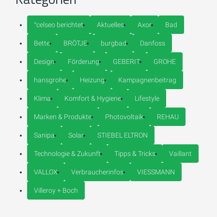
°celseo berichtet
Aktuelles
Axor
Bad
Bette
BRÖTJE
burgbad
Danfoss
Design
Förderung
GEBERIT
GROHE
hansgrohe
Heizung
Kampagnenbeitrag
Klima
Komfort & Hygiene
Lifestyle
Marken & Produkte
Photovoltaik
REHAU
Sanipa
Solar
STIEBEL ELTRON
Technologie & Zukunft
Tipps & Tricks
Vaillant
VALLOX
Verbraucherinfos
VIESSMANN
Villeroy + Boch