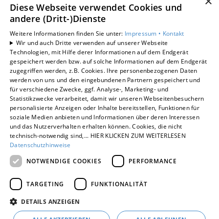
×
KARRIERE
Diese Webseite verwendet Cookies und
andere (Dritt-)Dienste
UNTERNEHMEN
KONTAKT
Weitere Informationen finden Sie unter:
Impressum •
Kontakt
Wir und auch Dritte verwenden auf unserer Webseite
Technologien, mit Hilfe derer Informationen auf dem Endgerät
gespeichert werden bzw. auf solche Informationen auf dem Endgerät
zugegriffen werden, z.B. Cookies. Ihre personenbezogenen Daten
Um externe HTML-Inhalte anzuzeigen, benötigen wir
werden von uns und den eingebundenen Partnern gespeichert und
Ihre Einwilligung.
für verschiedene Zwecke, ggf. Analyse-, Marketing- und
Statistikzwecke verarbeitet, damit wir unseren Webseitenbesuchern
Weitere Informationen finden Sie in unserer
personalisierte Anzeigen oder Inhalte bereitstellen, Funktionen für
Datenschutzerklärung.
soziale Medien anbieten und Informationen über deren Interessen
und das Nutzerverhalten erhalten können. Cookies, die nicht
technisch-notwendig sind,... HIER KLICKEN ZUM WEITERLESEN
Cookie-Einstellungen öffnen
Datenschutzhinweise
NOTWENDIGE COOKIES
PERFORMANCE
TARGETING
FUNKTIONALITÄT
DETAILS ANZEIGEN