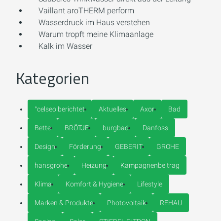
Vaillant aroTHERM perform
Wasserdruck im Haus verstehen
Warum tropft meine Klimaanlage
Kalk im Wasser
Kategorien
°celseo berichtet
Aktuelles
Axor
Bad
Bette
BRÖTJE
burgbad
Danfoss
Design
Förderung
GEBERIT
GROHE
hansgrohe
Heizung
Kampagnenbeitrag
Klima
Komfort & Hygiene
Lifestyle
Marken & Produkte
Photovoltaik
REHAU