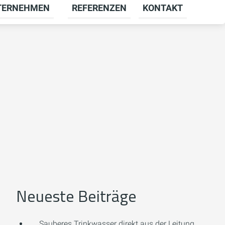
TERNEHMEN
REFERENZEN
KONTAKT
menü für KARRIERE umschalten
Untermenü für UNTERNEHMEN umschal
Neueste Beiträge
Sauberes Trinkwasser direkt aus der Leitung