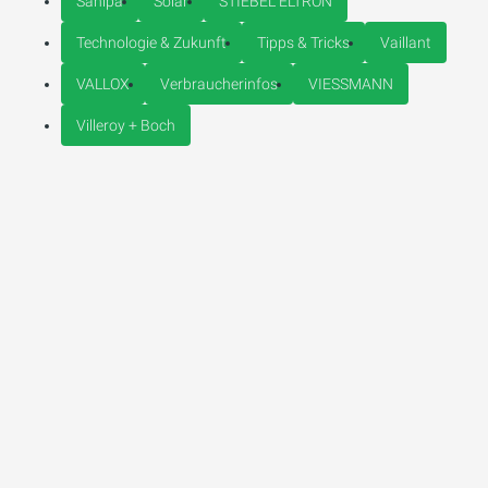
Sanipa
Solar
STIEBEL ELTRON
Technologie & Zukunft
Tipps & Tricks
Vaillant
VALLOX
Verbraucherinfos
VIESSMANN
Villeroy + Boch