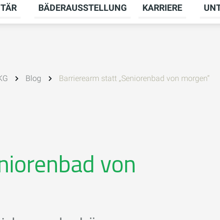
ITÄR
BÄDERAUSSTELLUNG
KARRIERE
UN
menü für HEIZUNG umschalten
Untermenü für SANITÄR umschalten
Unter
 KG
Blog
Barrierearm statt „Seniorenbad von morgen“
eniorenbad von