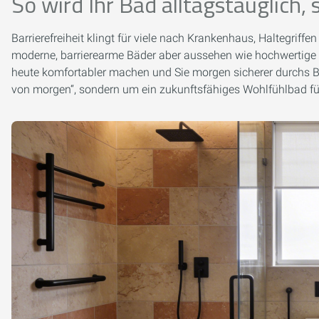
So wird Ihr Bad alltagstauglich,
Barrierefreiheit klingt für viele nach Krankenhaus, Haltegriffe
moderne, barrierearme Bäder aber aussehen wie hochwertige De
heute komfortabler machen und Sie morgen sicherer durchs B
von morgen“, sondern um ein zukunftsfähiges Wohlfühlbad fü