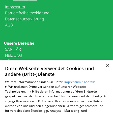
Impressum
Barrierefreiheitserklärung
Datenschutzerklärung
AGB
Unsere Bereiche
SANITÄR
HEIZUNG
BÄDERAUSSTELLUNG
×
KARRIERE
Diese Webseite verwendet Cookies und
andere (Dritt-)Dienste
UNTERNEHMEN
KONTAKT
Weitere Informationen finden Sie unter:
Impressum •
Kontakt
Wir und auch Dritte verwenden auf unserer Webseite
Technologien, mit Hilfe derer Informationen auf dem Endgerät
gespeichert werden bzw. auf solche Informationen auf dem Endgerät
zugegriffen werden, z.B. Cookies. Ihre personenbezogenen Daten
Um externe HTML-Inhalte anzuzeigen, benötigen wir
werden von uns und den eingebundenen Partnern gespeichert und
Ihre Einwilligung.
für verschiedene Zwecke, ggf. Analyse-, Marketing- und