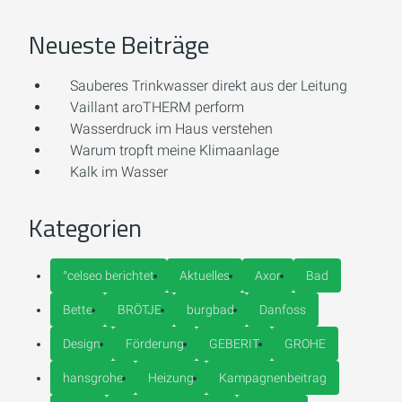
Neueste Beiträge
Sauberes Trinkwasser direkt aus der Leitung
Vaillant aroTHERM perform
Wasserdruck im Haus verstehen
Warum tropft meine Klimaanlage
Kalk im Wasser
Kategorien
°celseo berichtet
Aktuelles
Axor
Bad
Bette
BRÖTJE
burgbad
Danfoss
Design
Förderung
GEBERIT
GROHE
hansgrohe
Heizung
Kampagnenbeitrag