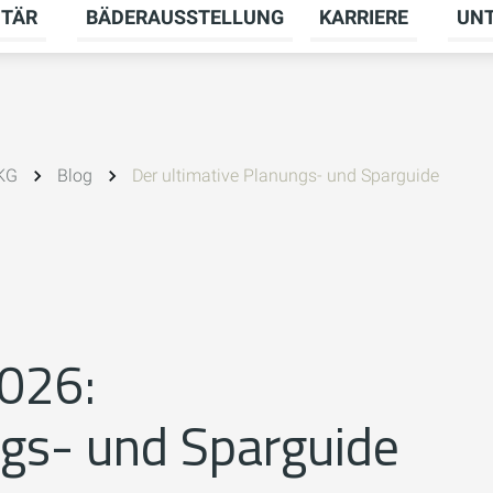
ITÄR
BÄDERAUSSTELLUNG
KARRIERE
UN
menü für HEIZUNG umschalten
Untermenü für SANITÄR umschalten
Unter
 KG
Blog
Der ultimative Planungs- und Sparguide
2026:
ngs- und Sparguide