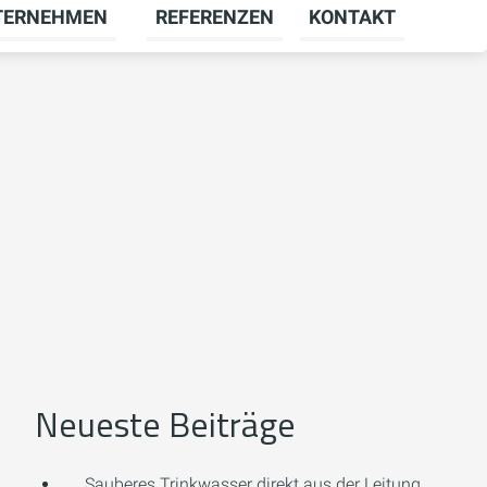
TERNEHMEN
REFERENZEN
KONTAKT
menü für KARRIERE umschalten
Untermenü für UNTERNEHMEN umschal
Neueste Beiträge
Sauberes Trinkwasser direkt aus der Leitung