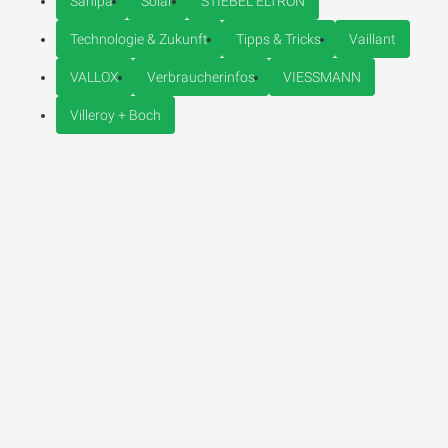
Sanipa
Solar
STIEBEL ELTRON
Technologie & Zukunft
Tipps & Tricks
Vaillant
VALLOX
Verbraucherinfos
VIESSMANN
Villeroy + Boch