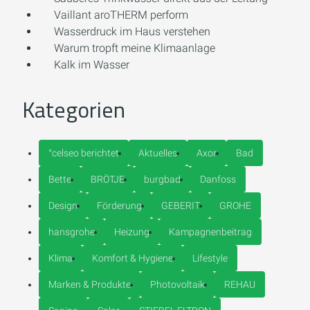
Vaillant aroTHERM perform
Wasserdruck im Haus verstehen
Warum tropft meine Klimaanlage
Kalk im Wasser
Kategorien
°celseo berichtet
Aktuelles
Axor
Bad
Bette
BRÖTJE
burgbad
Danfoss
Design
Förderung
GEBERIT
GROHE
hansgrohe
Heizung
Kampagnenbeitrag
Klima
Komfort & Hygiene
Lifestyle
Marken & Produkte
Photovoltaik
REHAU