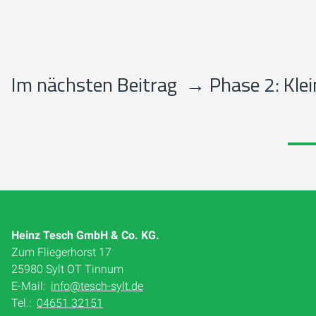
Im nächsten Beitrag
→
Phase 2: Klei
Heinz Tesch GmbH & Co. KG.
Zum Fliegerhorst 17
25980 Sylt OT Tinnum
E-Mail:
info@tesch-sylt.de
Tel.:
04651 32151