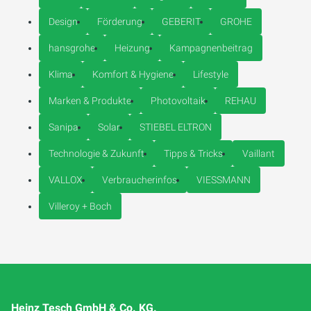
Design
Förderung
GEBERIT
GROHE
hansgrohe
Heizung
Kampagnenbeitrag
Klima
Komfort & Hygiene
Lifestyle
Marken & Produkte
Photovoltaik
REHAU
Sanipa
Solar
STIEBEL ELTRON
Technologie & Zukunft
Tipps & Tricks
Vaillant
VALLOX
Verbraucherinfos
VIESSMANN
Villeroy + Boch
Heinz Tesch GmbH & Co. KG.