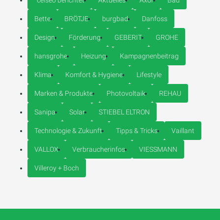
°celseo berichtet
Aktuelles
Axor
Bad
Bette
BRÖTJE
burgbad
Danfoss
Design
Förderung
GEBERIT
GROHE
hansgrohe
Heizung
Kampagnenbeitrag
Klima
Komfort & Hygiene
Lifestyle
Marken & Produkte
Photovoltaik
REHAU
Sanipa
Solar
STIEBEL ELTRON
Technologie & Zukunft
Tipps & Tricks
Vaillant
VALLOX
Verbraucherinfos
VIESSMANN
Villeroy + Boch