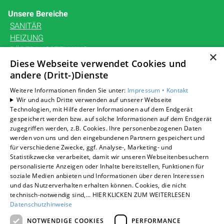
Unsere Bereiche
SANITÄR
HEIZUNG
BÄDERAUSSTELLUNG
×
KARRIERE
Diese Webseite verwendet Cookies und
andere (Dritt-)Dienste
UNTERNEHMEN
KONTAKT
Weitere Informationen finden Sie unter:
Impressum •
Kontakt
Wir und auch Dritte verwenden auf unserer Webseite
Technologien, mit Hilfe derer Informationen auf dem Endgerät
gespeichert werden bzw. auf solche Informationen auf dem Endgerät
zugegriffen werden, z.B. Cookies. Ihre personenbezogenen Daten
Um externe HTML-Inhalte anzuzeigen, benötigen wir
werden von uns und den eingebundenen Partnern gespeichert und
Ihre Einwilligung.
für verschiedene Zwecke, ggf. Analyse-, Marketing- und
Statistikzwecke verarbeitet, damit wir unseren Webseitenbesuchern
Weitere Informationen finden Sie in unserer
personalisierte Anzeigen oder Inhalte bereitstellen, Funktionen für
Datenschutzerklärung.
soziale Medien anbieten und Informationen über deren Interessen
und das Nutzerverhalten erhalten können. Cookies, die nicht
technisch-notwendig sind,... HIER KLICKEN ZUM WEITERLESEN
Cookie-Einstellungen öffnen
Datenschutzhinweise
NOTWENDIGE COOKIES
PERFORMANCE