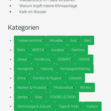
Warum tropft meine Klimaanlage
Kalk im Wasser
Kategorien
°celseo berichtet
Aktuelles
Axor
Bad
Bette
BRÖTJE
burgbad
Danfoss
Design
Förderung
GEBERIT
GROHE
hansgrohe
Heizung
Kampagnenbeitrag
Klima
Komfort & Hygiene
Lifestyle
Marken & Produkte
Photovoltaik
REHAU
Sanipa
Solar
STIEBEL ELTRON
Technologie & Zukunft
Tipps & Tricks
Vaillant