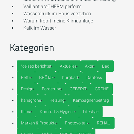
Vaillant aroTHERM perform
Wasserdruck im Haus verstehen
Warum tropft meine Klimaanlage
Kalk im Wasser
Kategorien
°celseo berichtet
Aktuelles
Axor
Bad
Bette
BRÖTJE
burgbad
Danfoss
Design
Förderung
GEBERIT
GROHE
hansgrohe
Heizung
Kampagnenbeitrag
Klima
Komfort & Hygiene
Lifestyle
Marken & Produkte
Photovoltaik
REHAU