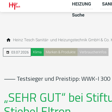
HEIZUNG
SAN
Unter
Suche
Heinz Tesch Sanitär- und Heizungstechnik GmbH & Co.
Klima
Marken & Produkte
Verbraucherinfos
03.07.2026
⸺ Testsieger und Preistipp: WWK-I 300
„SEHR GUT“ bei Stift
Stiebel Eltron