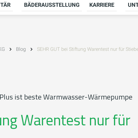
ITÄR
BÄDERAUSSTELLUNG
KARRIERE
UN
menü für HEIZUNG umschalten
Untermenü für SANITÄR umschalten
Unter
 KG
Blog
SEHR GUT bei Stiftung Warentest nur für Stiebe
 Plus ist beste Warmwasser-Wärmepumpe
ung Warentest nur für