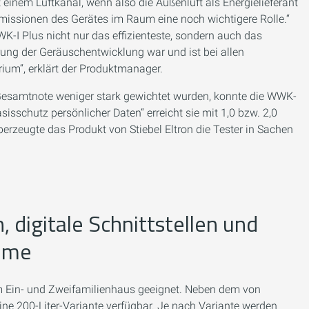
 einem Luftkanal, wenn also die Außenluft als Energielieferant
lemissionen des Gerätes im Raum eine noch wichtigere Rolle.“
K-I Plus nicht nur das effizienteste, sondern auch das
erung der Geräuschentwicklung war und ist bei allen
um“, erklärt der Produktmanager.
 Gesamtnote weniger stark gewichtet wurden, konnte die WWK-
sisschutz persönlicher Daten“ erreicht sie mit 1,0 bzw. 2,0
berzeugte das Produkt von Stiebel Eltron die Tester in Sachen
, digitale Schnittstellen und
teme
m Ein- und Zweifamilienhaus geeignet. Neben dem von
eine 200-Liter-Variante verfügbar. Je nach Variante werden