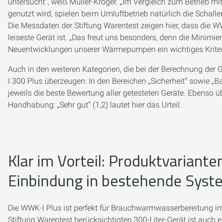
untersucht“, weiß Müller-Kröger. „Im Vergleich zum Betrieb mit
genutzt wird, spielen beim Umluftbetrieb natürlich die Schal
Die Messdaten der Stiftung Warentest zeigen hier, dass die WW
leiseste Gerät ist. „Das freut uns besonders, denn die Minimi
Neuentwicklungen unserer Wärmepumpen ein wichtiges Kriteri
Auch in den weiteren Kategorien, die bei der Berechnung der
I 300 Plus überzeugen: In den Bereichen „Sicherheit“ sowie „Ba
jeweils die beste Bewertung aller getesteten Geräte. Ebenso ü
Handhabung: „Sehr gut“ (1,2) lautet hier das Urteil.
Klar im Vorteil: Produktvarianten
Einbindung in bestehende Sys
Die WWK-I Plus ist perfekt für Brauchwarmwasserbereitung i
Stiftung Warentest berücksichtigten 300-Liter-Gerät ist auch 