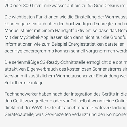
200 oder 300 Liter Trinkwasser auf bis zu 65 Grad Celsius 
Die wichtigsten Funktionen wie die Einstellung der Warmwasse
können ganz einfach über den hochwertigen Drehregler und ein
Modus ist hier mit einem Handgriff aktiviert, so dass das Ge
Mit der MyStiebel-App lassen sich dann nicht nur die Grundfu
Informationen wie zum Beispiel Energiestatistiken darstellen.
oder Hygieneprogramms können schnell vorgenommen werd
Die serienmäßige SG-Ready-Schnittstelle ermöglicht die opti
attraktiven Eigenverbrauch des kostenlosen Sonnenstroms sinn
Version mit zusätzlichem Wärmetauscher zur Einbindung weit
Solarthermieanlage.
Fachhandwerker haben nach der Integration des Geräts in die S
das Gerät zuzugreifen – oder vor Ort, selbst wenn keine Onli
direkt mit der WWK. Die leicht abnehmbare Geräteverkleidung 
Gerätebauteile, was Servicezeiten verkürzt und den Komponen