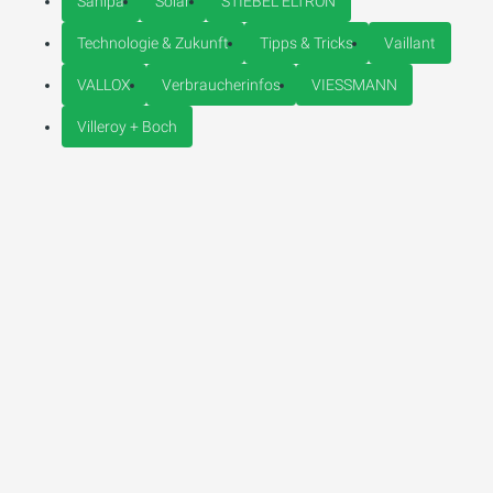
Sanipa
Solar
STIEBEL ELTRON
Technologie & Zukunft
Tipps & Tricks
Vaillant
VALLOX
Verbraucherinfos
VIESSMANN
Villeroy + Boch