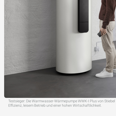
Testsieger: Die Warmwasser-Wärmepumpe WWK-I Plus von Stiebel El
Effizienz, leisem Betrieb und einer hohen Wirtschaftlichkeit.