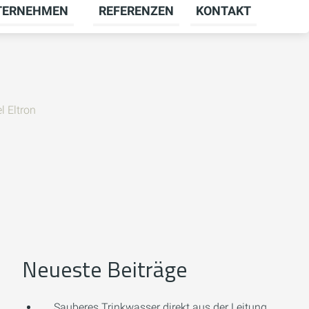
TERNEHMEN
REFERENZEN
KONTAKT
menü für KARRIERE umschalten
Untermenü für UNTERNEHMEN umschal
l Eltron
Neueste Beiträge
Sauberes Trinkwasser direkt aus der Leitung