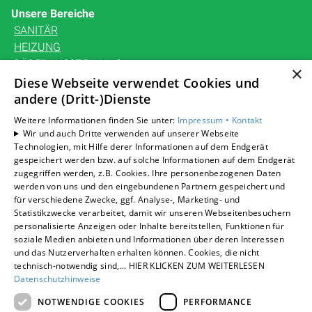
Unsere Bereiche
SANITÄR
HEIZUNG
BÄDERAUSSTELLUNG
×
KARRIERE
Diese Webseite verwendet Cookies und
andere (Dritt-)Dienste
UNTERNEHMEN
KONTAKT
Weitere Informationen finden Sie unter:
Impressum •
Kontakt
Wir und auch Dritte verwenden auf unserer Webseite
Technologien, mit Hilfe derer Informationen auf dem Endgerät
gespeichert werden bzw. auf solche Informationen auf dem Endgerät
zugegriffen werden, z.B. Cookies. Ihre personenbezogenen Daten
Um externe HTML-Inhalte anzuzeigen, benötigen wir
werden von uns und den eingebundenen Partnern gespeichert und
Ihre Einwilligung.
für verschiedene Zwecke, ggf. Analyse-, Marketing- und
Statistikzwecke verarbeitet, damit wir unseren Webseitenbesuchern
Weitere Informationen finden Sie in unserer
personalisierte Anzeigen oder Inhalte bereitstellen, Funktionen für
Datenschutzerklärung.
soziale Medien anbieten und Informationen über deren Interessen
und das Nutzerverhalten erhalten können. Cookies, die nicht
technisch-notwendig sind,... HIER KLICKEN ZUM WEITERLESEN
Cookie-Einstellungen öffnen
Datenschutzhinweise
NOTWENDIGE COOKIES
PERFORMANCE