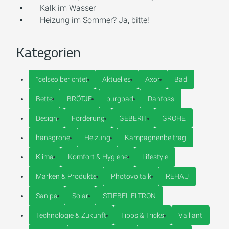
Kalk im Wasser
Heizung im Sommer? Ja, bitte!
Kategorien
°celseo berichtet
Aktuelles
Axor
Bad
Bette
BRÖTJE
burgbad
Danfoss
Design
Förderung
GEBERIT
GROHE
hansgrohe
Heizung
Kampagnenbeitrag
Klima
Komfort & Hygiene
Lifestyle
Marken & Produkte
Photovoltaik
REHAU
Sanipa
Solar
STIEBEL ELTRON
Technologie & Zukunft
Tipps & Tricks
Vaillant