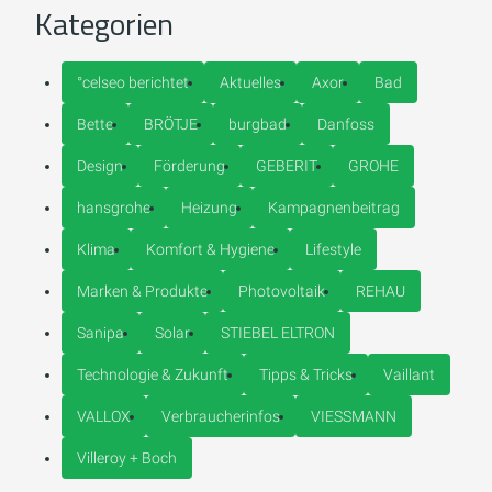
Kategorien
°celseo berichtet
Aktuelles
Axor
Bad
Bette
BRÖTJE
burgbad
Danfoss
Design
Förderung
GEBERIT
GROHE
hansgrohe
Heizung
Kampagnenbeitrag
Klima
Komfort & Hygiene
Lifestyle
Marken & Produkte
Photovoltaik
REHAU
Sanipa
Solar
STIEBEL ELTRON
Technologie & Zukunft
Tipps & Tricks
Vaillant
VALLOX
Verbraucherinfos
VIESSMANN
Villeroy + Boch