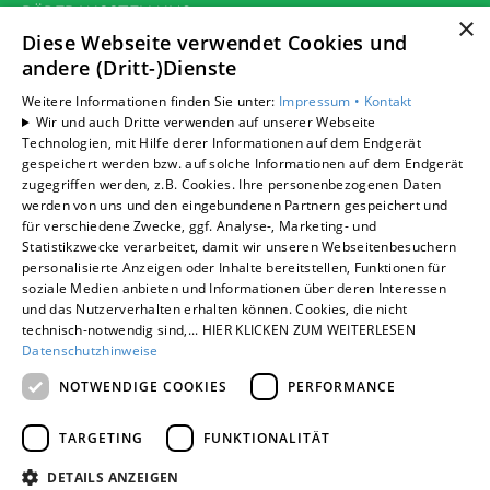
BÄDERAUSSTELLUNG
×
KARRIERE
Diese Webseite verwendet Cookies und
andere (Dritt-)Dienste
UNTERNEHMEN
KONTAKT
Weitere Informationen finden Sie unter:
Impressum •
Kontakt
Wir und auch Dritte verwenden auf unserer Webseite
Technologien, mit Hilfe derer Informationen auf dem Endgerät
gespeichert werden bzw. auf solche Informationen auf dem Endgerät
zugegriffen werden, z.B. Cookies. Ihre personenbezogenen Daten
Um externe HTML-Inhalte anzuzeigen, benötigen wir
werden von uns und den eingebundenen Partnern gespeichert und
Ihre Einwilligung.
für verschiedene Zwecke, ggf. Analyse-, Marketing- und
Statistikzwecke verarbeitet, damit wir unseren Webseitenbesuchern
Weitere Informationen finden Sie in unserer
personalisierte Anzeigen oder Inhalte bereitstellen, Funktionen für
Datenschutzerklärung.
soziale Medien anbieten und Informationen über deren Interessen
und das Nutzerverhalten erhalten können. Cookies, die nicht
technisch-notwendig sind,... HIER KLICKEN ZUM WEITERLESEN
Cookie-Einstellungen öffnen
Datenschutzhinweise
NOTWENDIGE COOKIES
PERFORMANCE
TARGETING
FUNKTIONALITÄT
DETAILS ANZEIGEN