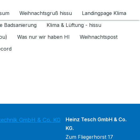
ssum
Weihnachtsgruß hissu
Landingpage Klima
ür Datenschutz 1.6.2026 umschalten
e Badsanierung
Klima & Lüftung - hissu
jou)
Was nur wir haben HI
Weihnachtspost
ecord
Heinz Tesch GmbH & Co.
stechnik GmbH & Co. KG
KG.
Zum Fliegerhorst 17