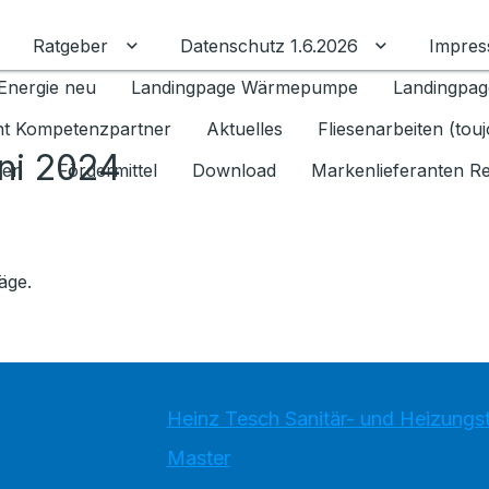
Ratgeber
Datenschutz 1.6.2026
Impre
Untermenü für Ratgeber umschalten
Untermenü f
Energie neu
Landingpage Wärmepumpe
Landingpag
ant Kompetenzpartner
Aktuelles
Fliesenarbeiten (tou
ni 2024
gen
Fördermittel
Download
Markenlieferanten R
äge.
Heinz Tesch Sanitär- und Heizung
Master