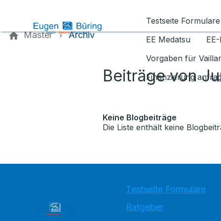
Kontaktieren Sie uns
Testseite Formulare
Master
Archiv
EE Medatsu
EE-
Vorgaben für Vaill
Beiträge von Ju
Finanzierung anfra
Keine Blogbeiträge
Die Liste enthält keine Blogbeitr
Testseite Formulare
Ratgeber