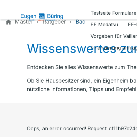
Kontaktieren Sie uns
Testseite Formulare
Master
Ratgeber
Bad
EE Medatsu
EE-
Vorgaben für Vaill
Wissenswertes zu
Finanzierung anfra
Entdecken Sie alles Wissenswerte zum Them
Ob Sie Hausbesitzer sind, ein Eigenheim b
nützliche Informationen, Tipps und Empfeh
Oops, an error occurred! Request: cf11b97c