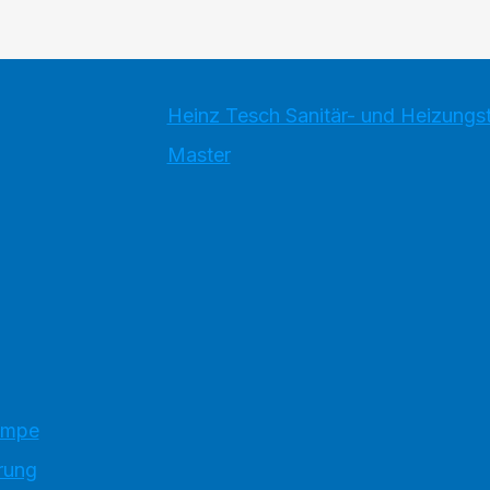
Heinz Tesch Sanitär- und Heizung
Master
umpe
rung