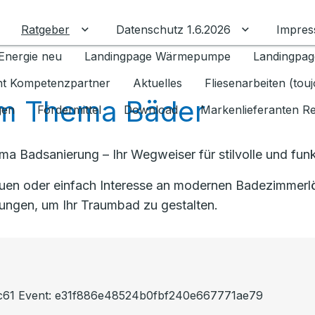
Ratgeber
Datenschutz 1.6.2026
Impre
Untermenü für Ratgeber umschalten
Untermenü f
Energie neu
Landingpage Wärmepumpe
Landingpag
ant Kompetenzpartner
Aktuelles
Fliesenarbeiten (tou
m Thema Bäder
gen
Fördermittel
Download
Markenlieferanten R
a Badsanierung – Ihr Wegweiser für stilvolle und funk
auen oder einfach Interesse an modernen Badezimmerlö
lungen, um Ihr Traumbad zu gestalten.
24c61 Event: e31f886e48524b0fbf240e667771ae79