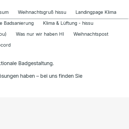
ssum
Weihnachtsgruß hissu
Landingpage Klima
ür Datenschutz 1.6.2026 umschalten
e Badsanierung
Klima & Lüftung - hissu
jou)
Was nur wir haben HI
Weihnachtspost
ecord
tionale Badgestaltung.
sungen haben – bei uns finden Sie