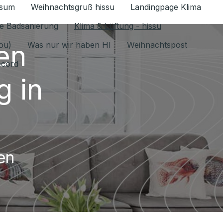
ssum
Weihnachtsgruß hissu
Landingpage Klima
ür Datenschutz 1.6.2026 umschalten
e Badsanierung
Klima & Lüftung - hissu
en
jou)
Was nur wir haben HI
Weihnachtspost
ecord
 in
en