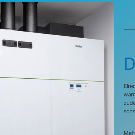
⸻ H
D
Eine
warm
zude
sons
Meh