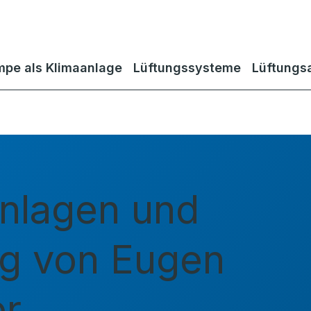
pe als Klimaanlage
Lüftungssysteme
Lüftungs
nlagen und
g von Eugen
er