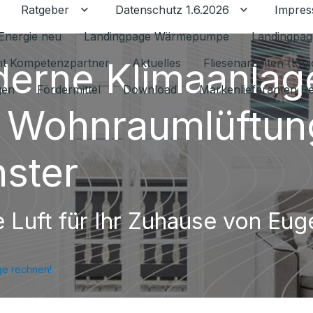
Ratgeber
Datenschutz 1.6.2026
Impre
Untermenü für Ratgeber umschalten
Untermenü f
Energie neu
Landingpage Wärmepumpe
Landingpag
erne Klimaanlag
ant Kompetenzpartner
Aktuelles
Fliesenarbeiten (tou
gen
Fördermittel
Download
Markenlieferanten R
 Wohnraumlüftung
ster
e Luft für Ihr Zuhause von Eug
ge rechnen!