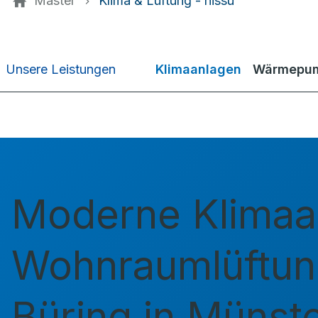
Master
Klima & Lüftung - hissu
Klimaanlagen
Wärmepum
Unsere Leistungen
Moderne Klimaa
Wohnraumlüftun
Büring in Münst