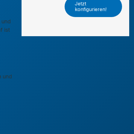
Jetzt
konfigurieren!
e und
 ist
n und