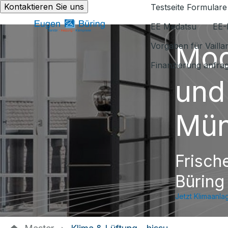
Kontaktieren Sie uns
Testseite Formulare
EE Medatsu
EE-
Mod
Vorgaben für Vaill
Finanzierung anfra
und
Mün
Frisch
Büring
Jetzt Klimaanla