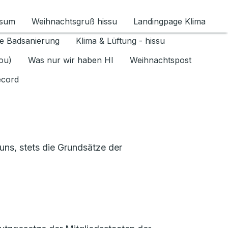
ssum
Weihnachtsgruß hissu
Landingpage Klima
ür Datenschutz 1.6.2026 umschalten
e Badsanierung
Klima & Lüftung - hissu
jou)
Was nur wir haben HI
Weihnachtspost
ecord
ns, stets die Grundsätze der