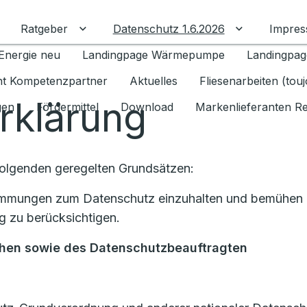
Ratgeber
Datenschutz 1.6.2026
Impre
Untermenü für Ratgeber umschalten
Untermenü f
Energie neu
Landingpage Wärmepumpe
Landingpag
ant Kompetenzpartner
Aktuelles
Fliesenarbeiten (tou
rklärung
gen
Fördermittel
Download
Markenlieferanten R
Folgenden geregelten Grundsätzen:
stimmungen zum Datenschutz einzuhalten und bemühen u
 zu berücksichtigen.
chen
sowie des Datenschutzbeauftragten