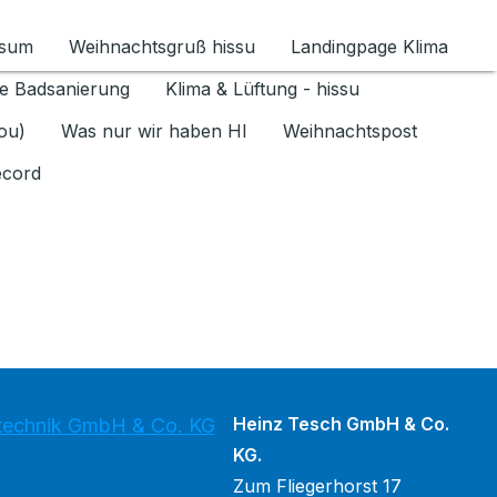
ssum
Weihnachtsgruß hissu
Landingpage Klima
ür Datenschutz 1.6.2026 umschalten
e Badsanierung
Klima & Lüftung - hissu
jou)
Was nur wir haben HI
Weihnachtspost
ecord
Heinz Tesch GmbH & Co.
stechnik GmbH & Co. KG
KG.
Zum Fliegerhorst 17