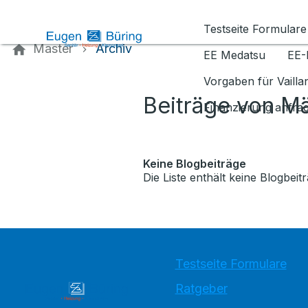
Kontaktieren Sie uns
Testseite Formulare
Master
Archiv
EE Medatsu
EE-
Vorgaben für Vaill
Beiträge von M
Finanzierung anfra
Keine Blogbeiträge
Die Liste enthält keine Blogbeitr
Testseite Formulare
Ratgeber