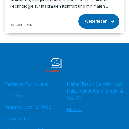
Technologie für maximalen Komfort und minimalen…
Weiterlesen
03. April 2025
Testseite Formulare
Heinz Tesch Sanitär- und
Heizungstechnik GmbH &
Ratgeber
Co. KG
Datenschutz 1.6.2026
Master
Impressum