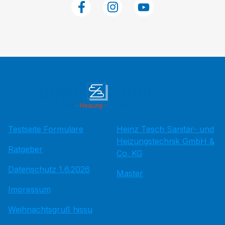
Testseite Formulare
Heinz Tesch Sanitär- und
Heizungstechnik GmbH &
Ratgeber
Co. KG
Datenschutz 1.6.2026
Master
Impressum
Weihnachtsgruß hissu