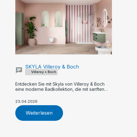
SKYLA Villeroy & Boch
Villeroy + Boch
Entdecken Sie mit Skyla von Villeroy & Boch
eine moderne Badkollektion, die mit sanften
Rundungen, klaren Kanten und asymmetrischer
Formensprache überzeugt. Flexible Farb- und
23.04.2026
Größenoptionen, innovative Armaturen und
nachhaltige WC-Technologie machen Skyla zur
Weiterlesen
idealen Wahl für Ihr individuelles Traumbad.