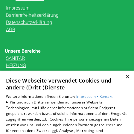
Impressum
Barrierefreiheitserklärung
Datenschutzerklärung
AGB
Unsere Bereiche
SANITÄR
HEIZUNG
BÄDERAUSSTELLUNG
×
KARRIERE
Diese Webseite verwendet Cookies und
andere (Dritt-)Dienste
UNTERNEHMEN
KONTAKT
Weitere Informationen finden Sie unter:
Impressum •
Kontakt
Wir und auch Dritte verwenden auf unserer Webseite
Technologien, mit Hilfe derer Informationen auf dem Endgerät
gespeichert werden bzw. auf solche Informationen auf dem Endgerät
zugegriffen werden, z.B. Cookies. Ihre personenbezogenen Daten
Um externe HTML-Inhalte anzuzeigen, benötigen wir
werden von uns und den eingebundenen Partnern gespeichert und
Ihre Einwilligung.
für verschiedene Zwecke, ggf. Analyse-, Marketing- und