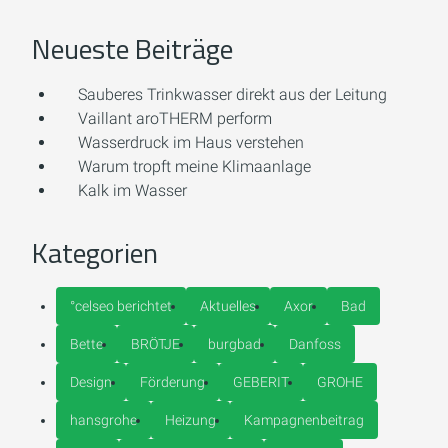
Neueste Beiträge
Sauberes Trinkwasser direkt aus der Leitung
Vaillant aroTHERM perform
Wasserdruck im Haus verstehen
Warum tropft meine Klimaanlage
Kalk im Wasser
Kategorien
°celseo berichtet
Aktuelles
Axor
Bad
Bette
BRÖTJE
burgbad
Danfoss
Design
Förderung
GEBERIT
GROHE
hansgrohe
Heizung
Kampagnenbeitrag