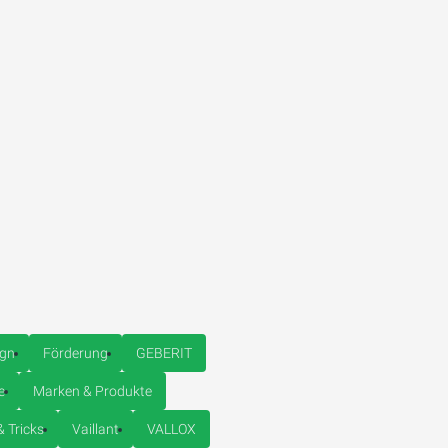
ign
Förderung
GEBERIT
e
Marken & Produkte
& Tricks
Vaillant
VALLOX