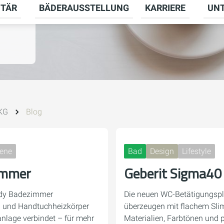
ITÄR
BÄDERAUSSTELLUNG
KARRIERE
UN
menü für HEIZUNG umschalten
Untermenü für SANITÄR umschalten
Unter
 KG
Blog
iene
Bad
Design
Lifestyle
immer
Geberit Sigma40
eady Badezimmer
Die neuen WC-Betätigungspl
 und Handtuchheizkörper
überzeugen mit flachem Slim
anlage verbindet – für mehr
Materialien, Farbtönen und p