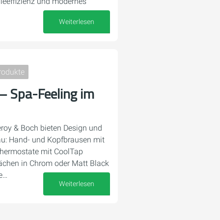
gieeffizienz und modernes
Weiterlesen
29. September 2025
rodukte
 – Spa-Feeling im
leroy & Boch bieten Design und
u: Hand- und Kopfbrausen mit
Thermostate mit CoolTap
ächen in Chrom oder Matt Black
e…
Weiterlesen
12. September 2025