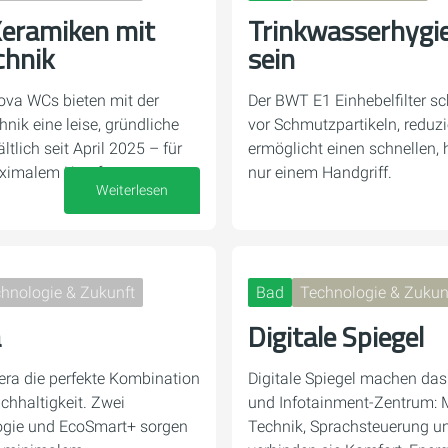
eramiken mit
Trinkwasserhygie
chnik
sein
ova WCs bieten mit der
Der BWT E1 Einhebelfilter sc
nik eine leise, gründliche
vor Schmutzpartikeln, reduz
tlich seit April 2025 – für
ermöglicht einen schnellen, 
ximalem Komfort.
nur einem Handgriff.
Weiterlesen
16. Oktober 2025
hnologie & Zukunft
Bad
Technologie & Zukun
a
Digitale Spiegel
era die perfekte Kombination
Digitale Spiegel machen da
achhaltigkeit. Zwei
und Infotainment-Zentrum: M
logie und EcoSmart+ sorgen
Technik, Sprachsteuerung un