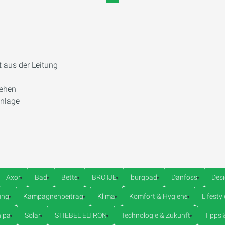
t aus der Leitung
tehen
anlage
Axor
Bad
Bette
BRÖTJE
burgbad
Danfoss
Des
ung
Kampagnenbeitrag
Klima
Komfort & Hygiene
Lifestyl
ipa
Solar
STIEBEL ELTRON
Technologie & Zukunft
Tipps 