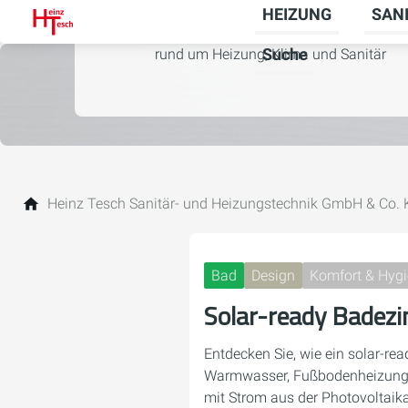
HEIZUNG
SAN
Unter
dem digitalen Zuhause für Themen
Suche
rund um Heizung, Klima und Sanitär
Heinz Tesch Sanitär- und Heizungstechnik GmbH & Co.
Bad
Design
Komfort & Hyg
Solar-ready Badez
Entdecken Sie, wie ein solar-r
Warmwasser, Fußbodenheizung
mit Strom aus der Photovoltaik