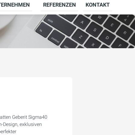
TERNEHMEN
REFERENZEN
KONTAKT
menü für KARRIERE umschalten
Untermenü für UNTERNEHMEN umschal
atten Geberit Sigma40
-Design, exklusiven
erfekter