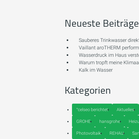
Neueste Beiträge
Sauberes Trinkwasser direk
Vaillant aroTHERM perform
Wasserdruck im Haus vers
Warum tropft meine Klima
Kalk im Wasser
Kategorien
°celseo berichtet
Aktuelles
GROHE
hansgrohe
Heiz
Photovoltaik
REHAU
San