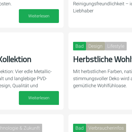
osten.
Reinigungsfreundlichkeit – id
Liebhaber
Weiterlesen
04. Dezember 2025
Bad
Design
Lifestyle
ollektion
Herbstliche Wohl
ktion: Vier edle Metallic-
Mit herbstlichen Farben, nat
alt und langlebige PVD-
stimmungsvoller Deko wird
esign, Qualität und
gemütliche Wohlfühloase.
Weiterlesen
12. November 2025
hnologie & Zukunft
Bad
Verbraucherinfos