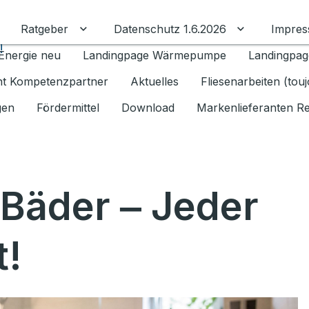
Ratgeber
Datenschutz 1.6.2026
Impre
Untermenü für Ratgeber umschalten
Untermenü f
!
Energie neu
Landingpage Wärmepumpe
Landingpag
ant Kompetenzpartner
Aktuelles
Fliesenarbeiten (tou
gen
Fördermittel
Download
Markenlieferanten R
 Bäder ‒ Jeder
t!