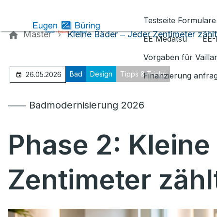
Kontaktieren Sie uns
Testseite Formulare
Master
Kleine Bäder ‒ Jeder Zentimeter zählt
EE Medatsu
EE-
Vorgaben für Vaill
Bad
Design
Tipps & Tricks
26.05.2026
Finanzierung anfra
⸺ Badmodernisierung 2026
Phase 2: Kleine
Zentimeter zähl