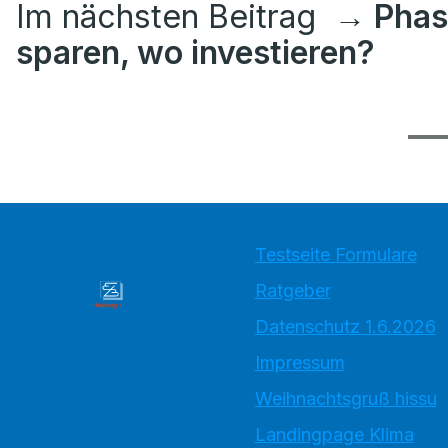
Im nächsten Beitrag
→ Phas
sparen, wo investieren?
Testseite Formulare
Ratgeber
Datenschutz 1.6.2026
Impressum
Weihnachtsgruß hissu
Landingpage Klima