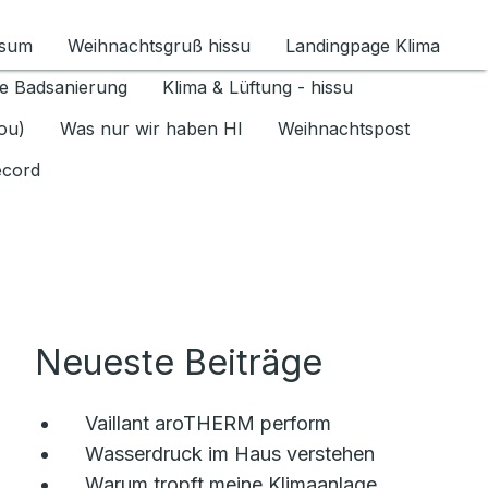
ssum
Weihnachtsgruß hissu
Landingpage Klima
ür Datenschutz 1.6.2026 umschalten
e Badsanierung
Klima & Lüftung - hissu
jou)
Was nur wir haben HI
Weihnachtspost
ecord
Neueste Beiträge
Vaillant aroTHERM perform
Wasserdruck im Haus verstehen
Warum tropft meine Klimaanlage