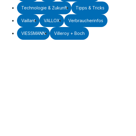
Technologie & Zukunft
Tipps & Tricks
Vaillant
VALLOX
Verbraucherinfos
VIESSMANN
Villeroy + Boch