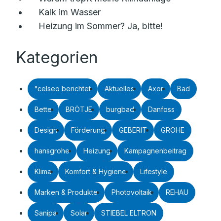
Kalk im Wasser
Heizung im Sommer? Ja, bitte!
Kategorien
°celseo berichtet
Aktuelles
Axor
Bad
Bette
BRÖTJE
burgbad
Danfoss
Design
Förderung
GEBERIT
GROHE
hansgrohe
Heizung
Kampagnenbeitrag
Klima
Komfort & Hygiene
Lifestyle
Marken & Produkte
Photovoltaik
REHAU
Sanipa
Solar
STIEBEL ELTRON