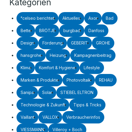
Kategorien
°celseo berichtet
Aktuelles
Axor
Bad
Bette
BRÖTJE
burgbad
Danfoss
Design
Förderung
GEBERIT
GROHE
hansgrohe
Heizung
Kampagnenbeitrag
Klima
Komfort & Hygiene
Lifestyle
Marken & Produkte
Photovoltaik
REHAU
Sanipa
Solar
STIEBEL ELTRON
Technologie & Zukunft
Tipps & Tricks
Vaillant
VALLOX
Verbraucherinfos
VIESSMANN
Villeroy + Boch