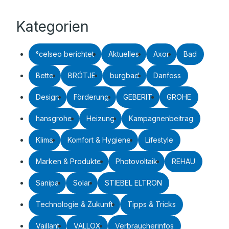
Kategorien
°celseo berichtet
Aktuelles
Axor
Bad
Bette
BRÖTJE
burgbad
Danfoss
Design
Förderung
GEBERIT
GROHE
hansgrohe
Heizung
Kampagnenbeitrag
Klima
Komfort & Hygiene
Lifestyle
Marken & Produkte
Photovoltaik
REHAU
Sanipa
Solar
STIEBEL ELTRON
Technologie & Zukunft
Tipps & Tricks
Vaillant
VALLOX
Verbraucherinfos