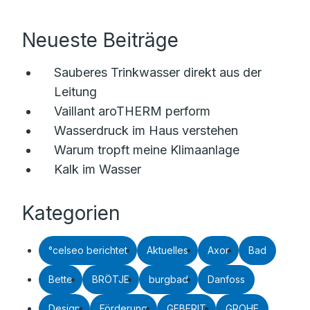
Neueste Beiträge
Sauberes Trinkwasser direkt aus der
Leitung
Vaillant aroTHERM perform
Wasserdruck im Haus verstehen
Warum tropft meine Klimaanlage
Kalk im Wasser
Kategorien
°celseo berichtet
Aktuelles
Axor
Bad
Bette
BRÖTJE
burgbad
Danfoss
Design
Förderung
GEBERIT
GROHE