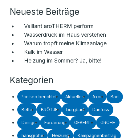
Neueste Beiträge
Vaillant aroTHERM perform
Wasserdruck im Haus verstehen
Warum tropft meine Klimaanlage
Kalk im Wasser
Heizung im Sommer? Ja, bitte!
Kategorien
°celseo berichtet
Aktuelles
Axor
Bad
Bette
BRÖTJE
burgbad
Danfoss
Design
Förderung
GEBERIT
GROHE
hansgrohe
Heizung
Kampagnenbeitrag