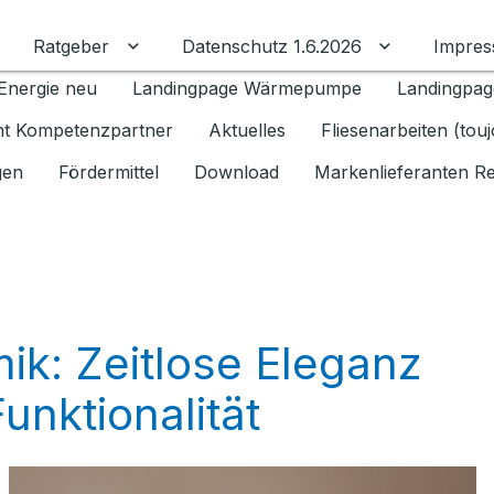
Ratgeber
Datenschutz 1.6.2026
Impre
Untermenü für Ratgeber umschalten
Untermenü f
Energie neu
Landingpage Wärmepumpe
Landingpag
ant Kompetenzpartner
Aktuelles
Fliesenarbeiten (tou
gen
Fördermittel
Download
Markenlieferanten R
k: Zeitlose Eleganz
Funktionalität