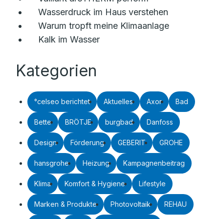
Wasserdruck im Haus verstehen
Warum tropft meine Klimaanlage
Kalk im Wasser
Kategorien
°celseo berichtet
Aktuelles
Axor
Bad
Bette
BRÖTJE
burgbad
Danfoss
Design
Förderung
GEBERIT
GROHE
hansgrohe
Heizung
Kampagnenbeitrag
Klima
Komfort & Hygiene
Lifestyle
Marken & Produkte
Photovoltaik
REHAU