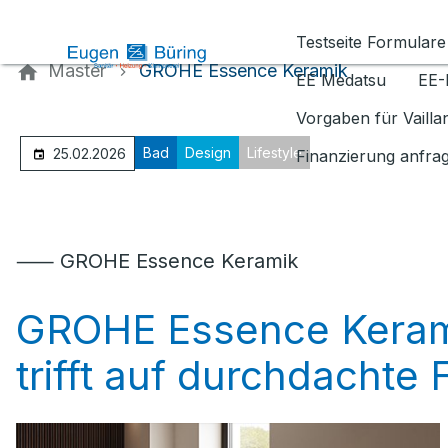
Kontaktieren Sie uns
Testseite Formulare
Master
GROHE Essence Keramik
EE Medatsu
EE-
Vorgaben für Vaill
Bad
Design
Lifestyle
25.02.2026
Finanzierung anfra
⸺ GROHE Essence Keramik
GROHE Essence Kerami
trifft auf durchdachte 