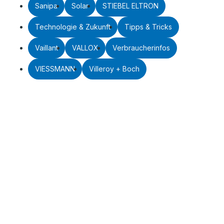
Sanipa
Solar
STIEBEL ELTRON
Technologie & Zukunft
Tipps & Tricks
Vaillant
VALLOX
Verbraucherinfos
VIESSMANN
Villeroy + Boch