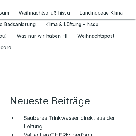
ssum
Weihnachtsgruß hissu
Landingpage Klima
ür Datenschutz 1.6.2026 umschalten
e Badsanierung
Klima & Lüftung - hissu
jou)
Was nur wir haben HI
Weihnachtspost
ecord
Neueste Beiträge
Sauberes Trinkwasser direkt aus der
Leitung
Vaillant aroTHERM perform