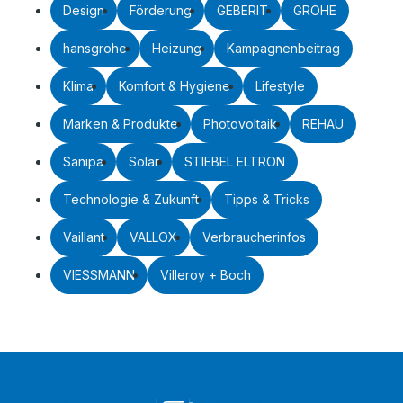
Design
Förderung
GEBERIT
GROHE
hansgrohe
Heizung
Kampagnenbeitrag
Klima
Komfort & Hygiene
Lifestyle
Marken & Produkte
Photovoltaik
REHAU
Sanipa
Solar
STIEBEL ELTRON
Technologie & Zukunft
Tipps & Tricks
Vaillant
VALLOX
Verbraucherinfos
VIESSMANN
Villeroy + Boch