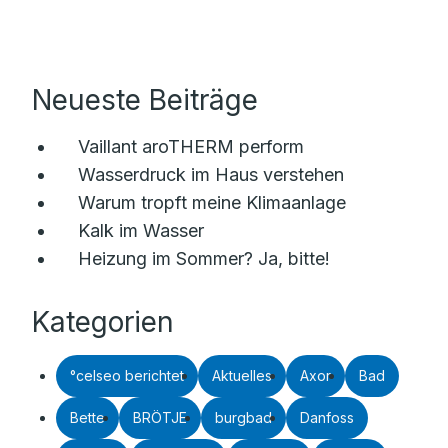
Neueste Beiträge
Vaillant aroTHERM perform
Wasserdruck im Haus verstehen
Warum tropft meine Klimaanlage
Kalk im Wasser
Heizung im Sommer? Ja, bitte!
Kategorien
°celseo berichtet
Aktuelles
Axor
Bad
Bette
BRÖTJE
burgbad
Danfoss