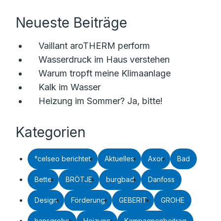
Neueste Beiträge
Vaillant aroTHERM perform
Wasserdruck im Haus verstehen
Warum tropft meine Klimaanlage
Kalk im Wasser
Heizung im Sommer? Ja, bitte!
Kategorien
°celseo berichtet
Aktuelles
Axor
Bad
Bette
BRÖTJE
burgbad
Danfoss
Design
Förderung
GEBERIT
GROHE
hansgrohe
Heizung
Kampagnenbeitrag