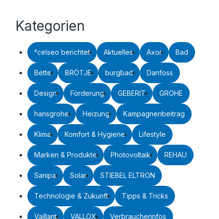
Kategorien
°celseo berichtet
Aktuelles
Axor
Bad
Bette
BRÖTJE
burgbad
Danfoss
Design
Förderung
GEBERIT
GROHE
hansgrohe
Heizung
Kampagnenbeitrag
Klima
Komfort & Hygiene
Lifestyle
Marken & Produkte
Photovoltaik
REHAU
Sanipa
Solar
STIEBEL ELTRON
Technologie & Zukunft
Tipps & Tricks
Vaillant
VALLOX
Verbraucherinfos