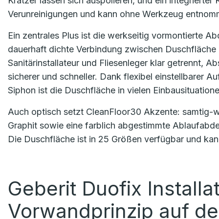
Kratzer lassen sich auspolieren, und ein integrierte
Verunreinigungen und kann ohne Werkzeug entnom
Ein zentrales Plus ist die werkseitig vormontierte A
dauerhaft dichte Verbindung zwischen Duschfläche 
Sanitärinstallateur und Fliesenleger klar getrennt
sicherer und schneller. Dank flexibel einstellbare
Siphon ist die Duschfläche in vielen Einbausituation
Auch optisch setzt CleanFloor30 Akzente: samtig-w
Graphit sowie eine farblich abgestimmte Ablaufabd
Die Duschfläche ist in 25 Größen verfügbar und kan
Geberit Duofix Install
Vorwandprinzip auf d