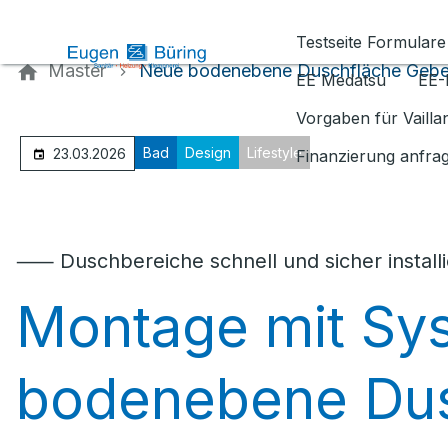
Kontaktieren Sie uns
Testseite Formulare
Master
Neue bodenebene Duschfläche Geber
EE Medatsu
EE-
Vorgaben für Vaill
Bad
Design
Lifestyle
23.03.2026
Finanzierung anfra
⸺ Duschbereiche schnell und sicher install
Montage mit Sy
bodenebene Dus