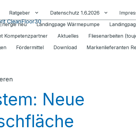
Ratgeber
Datenschutz 1.6.2026
Impre
Untermenü für Ratgeber umschalten
Untermenü f
it CleanFloor30
Energie neu
Landingpage Wärmepumpe
Landingpag
ant Kompetenzpartner
Aktuelles
Fliesenarbeiten (tou
gen
Fördermittel
Download
Markenlieferanten R
ieren
stem: Neue
chfläche