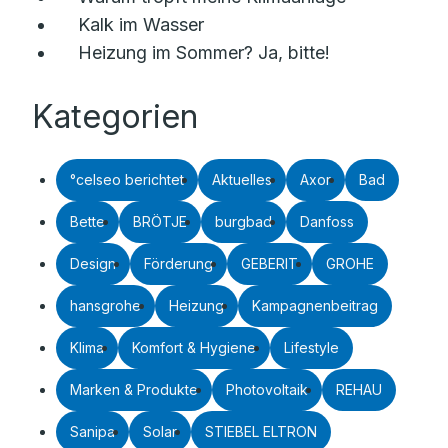
Kalk im Wasser
Heizung im Sommer? Ja, bitte!
Kategorien
°celseo berichtet
Aktuelles
Axor
Bad
Bette
BRÖTJE
burgbad
Danfoss
Design
Förderung
GEBERIT
GROHE
hansgrohe
Heizung
Kampagnenbeitrag
Klima
Komfort & Hygiene
Lifestyle
Marken & Produkte
Photovoltaik
REHAU
Sanipa
Solar
STIEBEL ELTRON