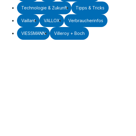
Technologie & Zukunft
Tipps & Tricks
Vaillant
VALLOX
Verbraucherinfos
VIESSMANN
Villeroy + Boch