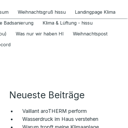
ssum
Weihnachtsgruß hissu
Landingpage Klima
ür Datenschutz 1.6.2026 umschalten
e Badsanierung
Klima & Lüftung - hissu
jou)
Was nur wir haben HI
Weihnachtspost
ecord
Neueste Beiträge
Vaillant aroTHERM perform
Wasserdruck im Haus verstehen
Warum tropft meine Klimaanlage