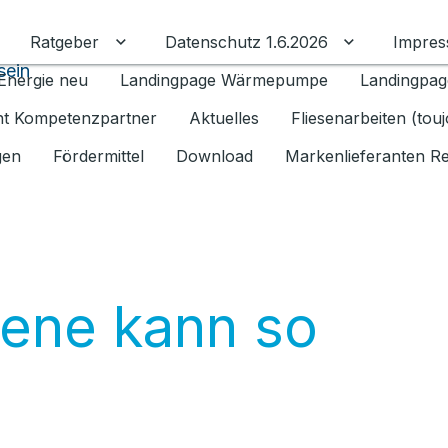
Ratgeber
Datenschutz 1.6.2026
Impre
Untermenü für Ratgeber umschalten
Untermenü f
sein
Energie neu
Landingpage Wärmepumpe
Landingpag
ant Kompetenzpartner
Aktuelles
Fliesenarbeiten (tou
gen
Fördermittel
Download
Markenlieferanten R
iene kann so