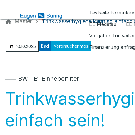
Kontaktieren Sie uns
Testseite Formulare
Master
Trinkwasserhygiene kann so einfach 
EE Medatsu
EE-
Vorgaben für Vaill
Bad
Verbraucherinfos
10.10.2025
Finanzierung anfra
⸺ BWT E1 Einhebelfilter
Trinkwasserhyg
einfach sein!