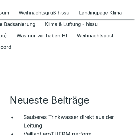
ssum
Weihnachtsgruß hissu
Landingpage Klima
ür Datenschutz 1.6.2026 umschalten
e Badsanierung
Klima & Lüftung - hissu
jou)
Was nur wir haben HI
Weihnachtspost
ecord
Neueste Beiträge
Sauberes Trinkwasser direkt aus der
Leitung
Vaillant aroTHERM perform