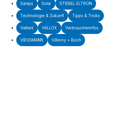
Sanipa
Solar
STIEBEL ELTRON
Technologie & Zukunft
Tipps & Tricks
Vaillant
VALLOX
Verbraucherinfos
VIESSMANN
Villeroy + Boch